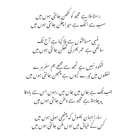
رستا ملا ہے مجھ کو کٹھن جانتی ہوں میں
سب سے الگ ہے میرا چلن جانتی ہوں میں
لمبی مسافتوں سے ملا کیا ہے آج تک
ساتھی ہے عمر بھر کی تھکن جانتی ہوں میں
شکوہ نہیں ہے تجھ سے مجھے ہم سفر مرے
لفظوں میں تیرے کیوں ہے چبھن جانتی ہوں میں
جب تک ہے جاں میں جاں میں رہوں اس سے باوفا
یہ چاہتا ہے مجھ سے وطن جانتی ہوں میں
سارا جہان بھول کہ بیٹھی ہوئی ہوں میں
کس کے خیال میں ہوں مگن جانتی ہوں میں