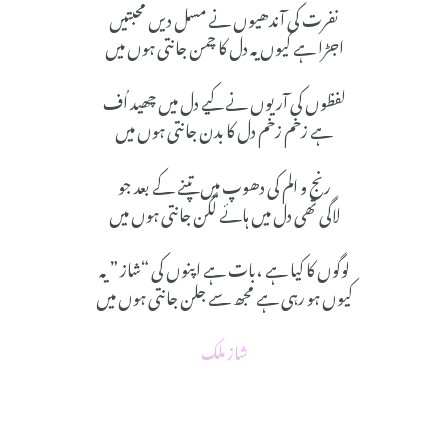
نفرت کی آندھیوں نے مسل دیں محبتیں
اجڑا ہے کیوں یہ دل کا چمن جانتی ہوں میں
لفظوں کی آریوں نے کیے دل میں چھید اُف
ہے زخم زخم دل کا بدن جانتی ہوں میں
رنج و الم کی دھوپ میں تپنے کے بعد جو
لاگی تھی دل میں ہائے لگن جانتی ہوں میں
لوگوں کا کیا ہے ،بات ہے اپنوں کی “شاز ” یہ
کیوں ہو رہی ہے مجھ سے جلن جانتی ہوں میں
شاز ملک