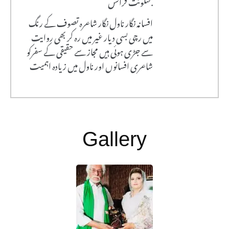
سکونت فرانس.
افسانہ نگار ناول نگار شاعرہ تصوف کے رنگ
میں رچی بسی دیار غیر میں رہ کر بھی روایت
سے جڑی ہوئی ہیں مجاز سے حقیقی کے سفرکو
شاعری افسانوں اور ناول میں زیادہ اہمیت
Gallery