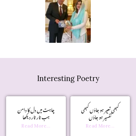
Interesting Poetry
کبھی تعبیر ہو جاؤں کبھی
چاہت میں دل کا دامن
تفسیر ہو جاؤں
جب تار تار دیکھا
Read More...
Read More...