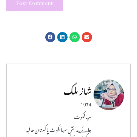
شاز ملک
1974
سیالکوٹ
جائے پیدائش سیالکوٹ پاکستان حالیہ