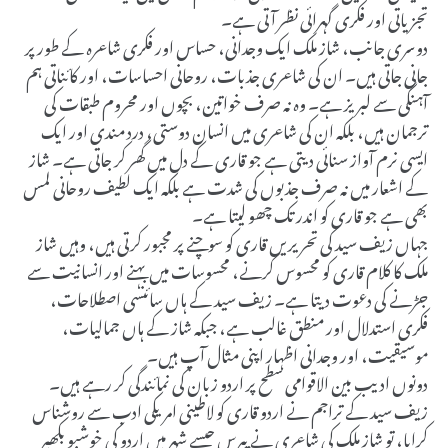
تجزیاتی اور فکری گہرائی نظر آتی ہے۔
دوسری جانب، شاز ملک ایک وجدانی، حساس اور فکری شاعرہ کے طور پر
جانی جاتی ہیں۔ ان کی شاعری جذبات، روحانی احساسات، اور کائناتی ہم
آہنگی سے لبریز ہے۔ وہ نہ صرف خواتین، بچوں اور محروم طبقات کی
ترجمان ہیں، بلکہ ان کی شاعری میں انسان دوستی، درد مندی اور ایک
ایسی نرم آواز سنائی دیتی ہے جو قاری کے دل میں گھر کر جاتی ہے۔ شاز
کے اشعار میں نہ صرف جذبوں کی شدت ہے بلکہ ایک لطیف روحانی لمس
بھی ہے جو قاری کو اندر تک چھو لیتا ہے۔
جہاں زیف سید کی تحریریں قاری کو سوچنے پر مجبور کرتی ہیں، وہیں شاز
ملک کا کلام قاری کو محسوس کرنے، محسوسات میں بہنے اور انسانیت سے
جڑنے کی دعوت دیتا ہے۔ زیف سید کے ہاں سائنسی اصطلاحات،
فکری استدلال اور منطق غالب ہے، جبکہ شاز کے ہاں جمالیات،
موسیقیت، اور وجدانی اظہار اپنی مثال آپ ہیں۔
دونوں ادیب بین الاقوامی سطح پر اردو زبان کی نمائندگی کر رہے ہیں۔
زیف سید کے تراجم نے اردو قاری کو لاطینی امریکی ادب سے روشناس
کرایا، تو شاز ملک کی شاعری نے پیرس جیسے شہر میں اردو کی خوشبو بکھیر