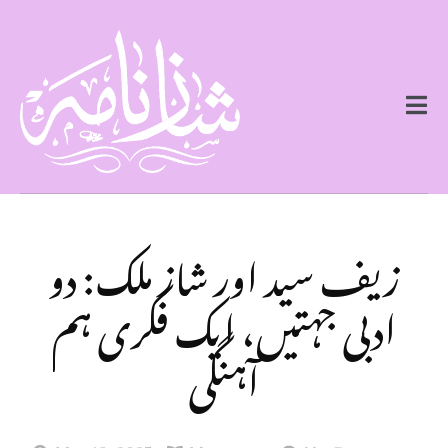
زیف سید اور شاز ملک: دو
ادبی جہتیں، ایک فکری ہم
آہنگی