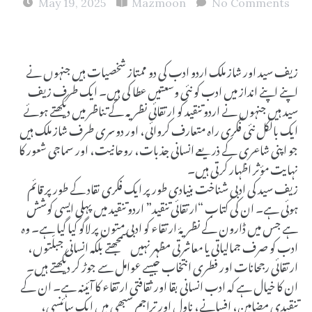
May 19, 2025
Mazmoon
No Comments
زیف سید اور شاز ملک اردو ادب کی دو ممتاز شخصیات ہیں جنہوں نے
اپنے اپنے انداز میں ادب کو نئی وسعتیں عطا کی ہیں۔ ایک طرف زیف
سید ہیں جنہوں نے اردو تنقید کو ارتقائی نظریہ کے تناظر میں دیکھتے ہوئے
ایک بالکل نئی فکری راہ متعارف کروائی، اور دوسری طرف شاز ملک ہیں
جو اپنی شاعری کے ذریعے انسانی جذبات، روحانیت، اور سماجی شعور کا
نہایت مؤثر اظہار کرتی ہیں۔
زیف سید کی ادبی شناخت بنیادی طور پر ایک فکری نقاد کے طور پر قائم
ہوئی ہے۔ ان کی کتاب “ارتقائی تنقید” اردو تنقید میں پہلی ایسی کوشش
ہے جس میں ڈارون کے نظریۂ ارتقاء کو ادبی متون پر لاگو کیا گیا ہے۔ وہ
ادب کو صرف جمالیاتی یا معاشرتی مظہر نہیں سمجھتے بلکہ انسانی جبلّتوں،
ارتقائی رجحانات اور فطری انتخاب جیسے عوامل سے جوڑ کر دیکھتے ہیں۔
ان کا خیال ہے کہ ادب انسانی بقا اور ثقافتی ارتقاء کا آئینہ ہے۔ ان کے
تنقیدی مضامین، افسانے، ناول اور تراجم سبھی میں ایک سائنسی،