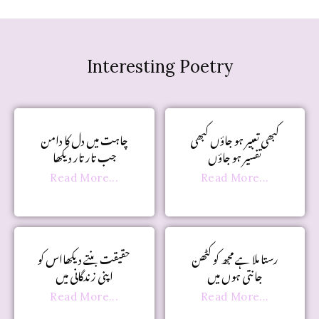
Interesting Poetry
کبھی تعبیر ہو جاؤں کبھی
چاہت میں دل کا دامن
تفسیر ہو جاؤں
جب تار تار دیکھا
Read More...
Read More...
رستا ملا ہے مجھ کو کٹھن
حقیقت بنتے دیکھااس کو
جانتی ہوں میں
اپنی زندگانی میں
Read More...
Read More...