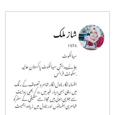
شاز ملک
1974
سیالکوٹ
جائے پیدائش سیالکوٹ پاکستان حالیہ
سکونت فرانس.
افسانہ نگار ناول نگار شاعرہ تصوف کے رنگ
میں رچی بسی دیار غیر میں رہ کر بھی روایت
سے جڑی ہوئی ہیں مجاز سے حقیقی کے سفرکو
شاعری افسانوں اور ناول میں زیادہ اہمیت