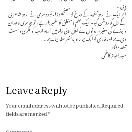
دی۔
اگر ایک نے اردو تنقید کے دماغ کو جھنجھوڑا، تو دوسری نے اردو شاعری
کے دل کو روشن کیا۔ ایک علم و منطق کا علمبردار ہے، تو دوسری وجدان
و جذبے کی سفیر۔ دونوں نے اپنی اپنی راہ میں اردو ادب کو فکری وسعت
دی ہے اور قاری کو ایک نیا زاویۂ نظر عطا کیا ہے۔
تبصرہ نگار
سید امتیاز کاظمی
Leave a Reply
Your email address will not be published.
Required
fields are marked
*
Comment
*