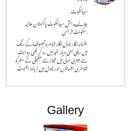
سیالکوٹ
جائے پیدائش سیالکوٹ پاکستان حالیہ
سکونت فرانس.
افسانہ نگار ناول نگار شاعرہ تصوف کے رنگ
میں رچی بسی دیار غیر میں رہ کر بھی روایت
سے جڑی ہوئی ہیں مجاز سے حقیقی کے سفرکو
شاعری افسانوں اور ناول میں زیادہ اہمیت
Gallery