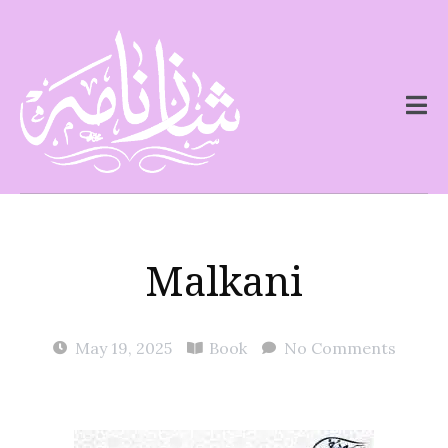
Malkani
May 19, 2025
Book
No Comments