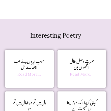
Interesting Poetry
حسرتِ وصل خال
سیپ لہروں نے جب
آنکھوں میں
اچھالے کئی
Read More...
Read More...
کہانی کو نیا اک موڑ دینا
دل میں تم ہو خیال میں تم
ہی غنیمت ہے
ہو