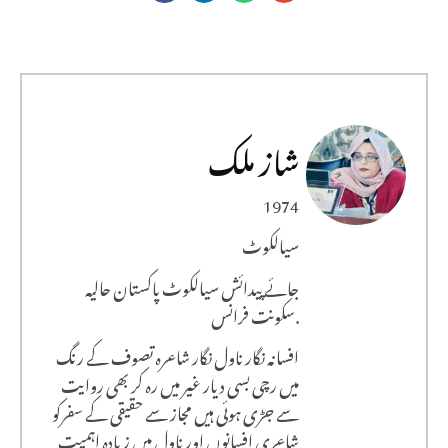
شاز ملک
1974
سیالکوٹ
جائے پیدائش سیالکوٹ پاکستان حالیہ
سکونت فرانس.
افسانہ نگار ناول نگار شاعرہ تصوف کے رنگ
میں رچی بسی دیار غیر میں رہ کر بھی روایت
سے جڑی ہوئی ہیں مجاز سے حقیقی کے سفرکو
شاعری افسانوں اور ناول میں زیادہ اہمیت